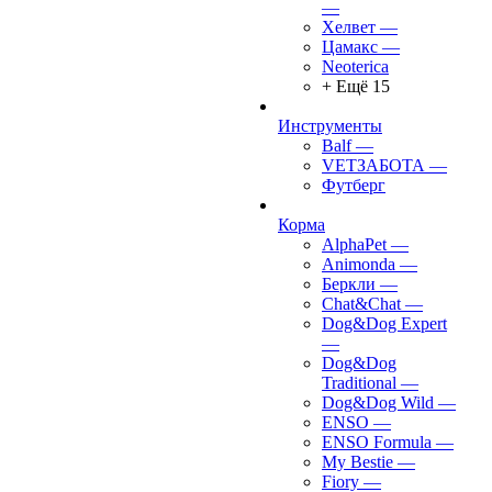
—
Хелвет
—
Цамакс
—
Neoterica
+ Ещё 15
Инструменты
Balf
—
VETЗАБОТА
—
Футберг
Корма
AlphaPet
—
Animonda
—
Беркли
—
Chat&Chat
—
Dog&Dog Expert
—
Dog&Dog
Traditional
—
Dog&Dog Wild
—
ENSO
—
ENSO Formula
—
My Bestie
—
Fiory
—