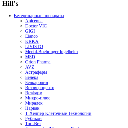
Hill's
Ветеринарные препараты
Apicenna
Doctor VIC
GIGI
Elanco
KRKA
LIVISTO
Merial-Boehringer Ingelheim
MSD
Orion Pharma
AVZ
Астрафарм
Белека
Белкаролин
Ветзвероцентр
Ветфарм
Микро-плюс
Миралек
Нарвак
Т-Хелпер Клеточные Технологии
Рубикон
Топ-Вет