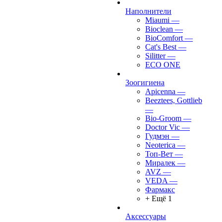
Наполнители
Miaumi
—
Bioclean
—
BioComfort
—
Cat's Best
—
Silitter
—
ECO ONE
Зоогигиена
Apicenna
—
Beeztees, Gottlieb
—
Bio-Groom
—
Doctor Vic
—
Гудмэн
—
Neoterica
—
Топ-Вет
—
Миралек
—
AVZ
—
VEDA
—
Фармакс
+ Ещё 1
Аксессуары