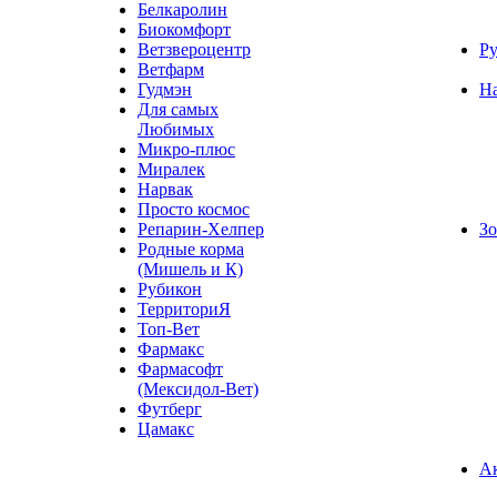
Белкаролин
Биокомфорт
Ветзвероцентр
Ру
Ветфарм
Гудмэн
Н
Для самых
Любимых
Микро-плюс
Миралек
Нарвак
Просто космос
Репарин-Хелпер
Зо
Родные корма
(Мишель и К)
Рубикон
ТерриториЯ
Топ-Вет
Фармакс
Фармасофт
(Мексидол-Вет)
Футберг
Цамакс
А