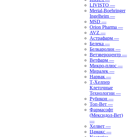
LIVISTO
—
Merial-Boehringer
Ingelheim
—
MSD
—
Orion Pharma
—
AVZ
—
Астрафарм
—
Белека
—
Белкаролин
—
Ветзвероцентр
—
Ветфарм
—
Микро-плюс
—
Миралек
—
Нарвак
—
Т-Хелпер
Клеточные
Технологии
—
Рубикон
—
Топ-Вет
—
Фармасофт
(Мексидол-Вет)
—
Хелвет
—
Цамакс
—