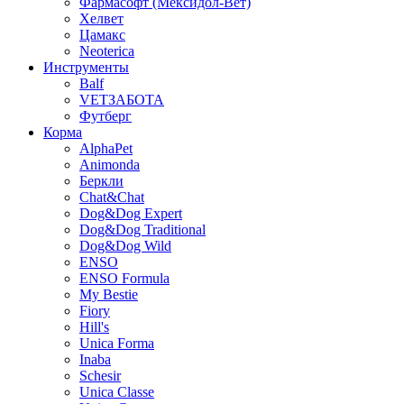
Фармасофт (Мексидол-Вет)
Хелвет
Цамакс
Neoterica
Инструменты
Balf
VETЗАБОТА
Футберг
Корма
AlphaPet
Animonda
Беркли
Chat&Chat
Dog&Dog Expert
Dog&Dog Traditional
Dog&Dog Wild
ENSO
ENSO Formula
My Bestie
Fiory
Hill's
Unica Forma
Inaba
Schesir
Unica Classe