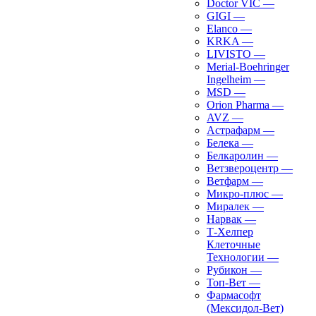
Doctor VIC
—
GIGI
—
Elanco
—
KRKA
—
LIVISTO
—
Merial-Boehringer
Ingelheim
—
MSD
—
Orion Pharma
—
AVZ
—
Астрафарм
—
Белека
—
Белкаролин
—
Ветзвероцентр
—
Ветфарм
—
Микро-плюс
—
Миралек
—
Нарвак
—
Т-Хелпер
Клеточные
Технологии
—
Рубикон
—
Топ-Вет
—
Фармасофт
(Мексидол-Вет)