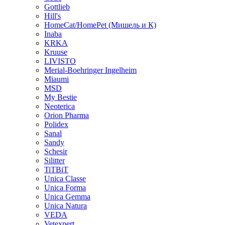
Gottlieb
Hill's
HomeCat/HomePet (Мишель и К)
Inaba
KRKA
Kruuse
LIVISTO
Merial-Boehringer Ingelheim
Miaumi
MSD
My Bestie
Neoterica
Orion Pharma
Polidex
Sanal
Sandy
Schesir
Silitter
TiTBiT
Unica Classe
Unica Forma
Unica Gemma
Unica Natura
VEDA
Vetexpert