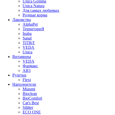
Unica Gemma
Unica Natura
Для самых любимых
Родные корма
Лакомства
AlphaPet
ТерриториЯ
Inaba
Sanal
TiTBiT
VEDA
Unica
Витамины
VEDA
Фармакс
АВ3
Рулетки
Flexi
Наполнители
Miaumi
Bioclean
BioComfort
Cat's Best
Silitter
ECO ONE