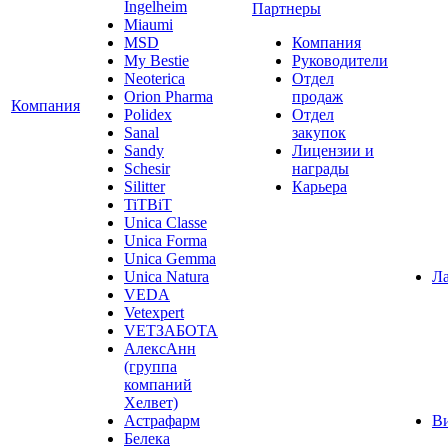
Ingelheim
Партнеры
Miaumi
MSD
Компания
My Bestie
Руководители
Neoterica
Отдел
Orion Pharma
продаж
Компания
Polidex
Отдел
Sanal
закупок
Sandy
Лицензии и
Schesir
награды
Silitter
Карьера
TiTBiT
Unica Classe
Unica Forma
Unica Gemma
Unica Natura
Ла
VEDA
Vetexpert
VETЗАБОТА
АлексАнн
(группа
компаний
Хелвет)
Астрафарм
В
Белека