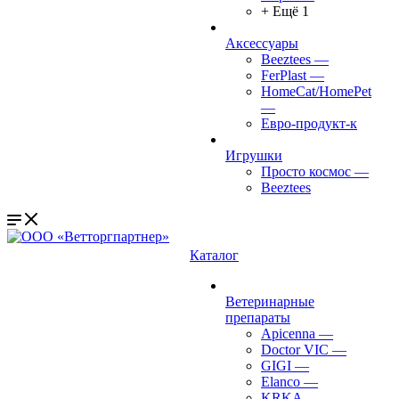
+ Ещё 1
Аксессуары
Beeztees
—
FerPlast
—
HomeCat/HomePet
—
Евро-продукт-к
Игрушки
Просто космос
—
Beeztees
Каталог
Ветеринарные
препараты
Apicenna
—
Doctor VIC
—
GIGI
—
Elanco
—
KRKA
—