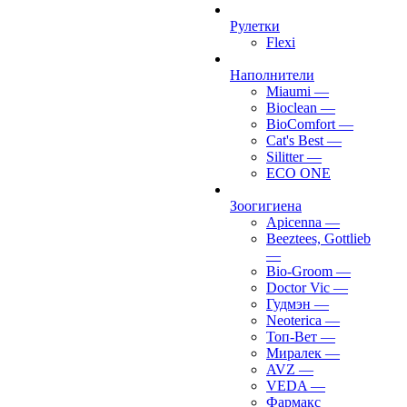
Рулетки
Flexi
Наполнители
Miaumi
—
Bioclean
—
BioComfort
—
Cat's Best
—
Silitter
—
ECO ONE
Зоогигиена
Apicenna
—
Beeztees, Gottlieb
—
Bio-Groom
—
Doctor Vic
—
Гудмэн
—
Neoterica
—
Топ-Вет
—
Миралек
—
AVZ
—
VEDA
—
Фармакс