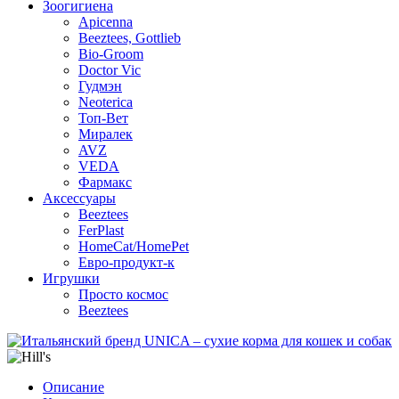
Зоогигиена
Apicenna
Beeztees, Gottlieb
Bio-Groom
Doctor Vic
Гудмэн
Neoterica
Топ-Вет
Миралек
AVZ
VEDA
Фармакс
Аксессуары
Beeztees
FerPlast
HomeCat/HomePet
Евро-продукт-к
Игрушки
Просто космос
Beeztees
Описание