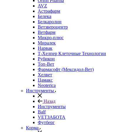
Orion Pharma
AVZ
Астрафарм
Белека
Белкаролин
Ветзвероцентр
Ветфарм
Микро-плюс
Миралек
Нарвак
Т-Хелпер Клеточные Технологии
Рубикон
Топ-Вет
Фармасофт (Мексидол-Вет)
Хелвет
Цамакс
Neoterica
Инструменты
Назад
Инструменты
Balf
VETЗАБОТА
Футберг
Корма