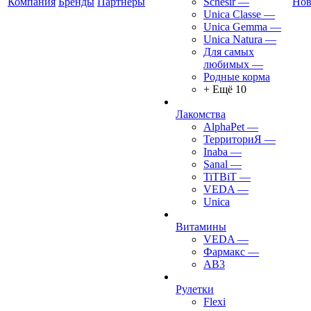
Компания
Бренды
Партнеры
Schesir
—
Нов
Unica Classe
—
Unica Gemma
—
Unica Natura
—
Для самых
любимых
—
Родные корма
+ Ещё 10
Лакомства
AlphaPet
—
ТерриториЯ
—
Inaba
—
Sanal
—
TiTBiT
—
VEDA
—
Unica
Витамины
VEDA
—
Фармакс
—
АВ3
Рулетки
Flexi