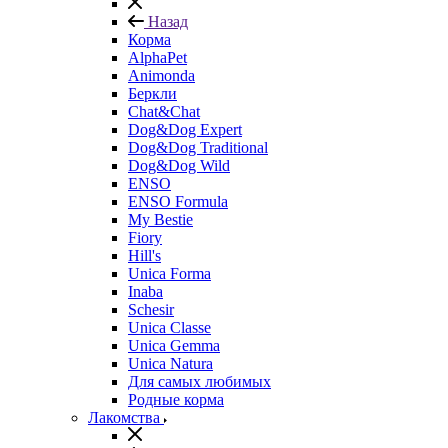
Назад
Корма
AlphaPet
Animonda
Беркли
Chat&Chat
Dog&Dog Expert
Dog&Dog Traditional
Dog&Dog Wild
ENSO
ENSO Formula
My Bestie
Fiory
Hill's
Unica Forma
Inaba
Schesir
Unica Classe
Unica Gemma
Unica Natura
Для самых любимых
Родные корма
Лакомства