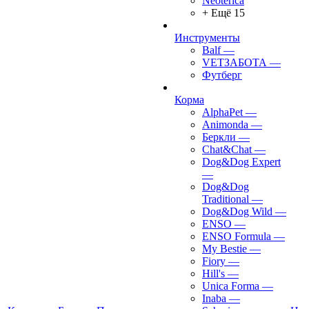
Neoterica
+ Ещё 15
Инструменты
Balf
—
VETЗАБОТА
—
Футберг
Корма
AlphaPet
—
Animonda
—
Беркли
—
Chat&Chat
—
Dog&Dog Expert
—
Dog&Dog
Traditional
—
Dog&Dog Wild
—
ENSO
—
ENSO Formula
—
My Bestie
—
Fiory
—
Hill's
—
Unica Forma
—
Inaba
—