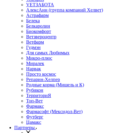
VETЗАБОТА
АлексАнн (группа компаний Хелвет)
Астрафарм
Белека
Белкаролин
Биокомфорт
Ветзвероцентр
Ветфарм
Гудмэн
Для самых Любимых
Микро-плюс
Миралек
Нарвак
Просто космос
Репарин-Хелпер
Родные корма (Мишель и К)
Рубикон
ТерриториЯ
Топ-Вет
Фармакс
Фармасофт (Мексидол-Вет)
Футберг
Цамакс
Партнеры