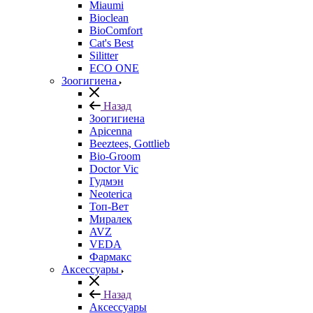
Miaumi
Bioclean
BioComfort
Cat's Best
Silitter
ECO ONE
Зоогигиена
Назад
Зоогигиена
Apicenna
Beeztees, Gottlieb
Bio-Groom
Doctor Vic
Гудмэн
Neoterica
Топ-Вет
Миралек
AVZ
VEDA
Фармакс
Аксессуары
Назад
Аксессуары