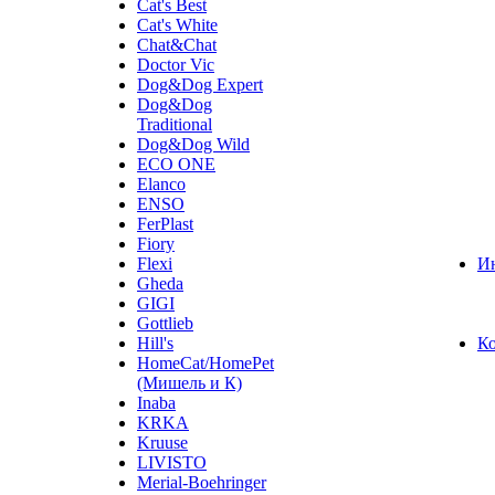
Cat's Best
Cat's White
Chat&Chat
Doctor Vic
Dog&Dog Expert
Dog&Dog
Traditional
Dog&Dog Wild
ECO ONE
Elanco
ENSO
FerPlast
Fiory
Flexi
И
Gheda
GIGI
Gottlieb
Hill's
К
HomeCat/HomePet
(Мишель и К)
Inaba
KRKA
Kruuse
LIVISTO
Merial-Boehringer