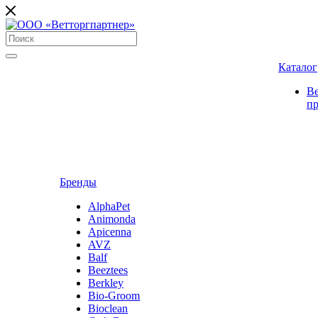
Каталог
В
п
Бренды
AlphaPet
Animonda
Apicenna
AVZ
Balf
Beeztees
Berkley
Bio-Groom
Bioclean