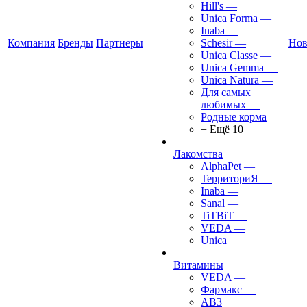
Hill's
—
Unica Forma
—
Inaba
—
Компания
Бренды
Партнеры
Schesir
—
Нов
Unica Classe
—
Unica Gemma
—
Unica Natura
—
Для самых
любимых
—
Родные корма
+ Ещё 10
Лакомства
AlphaPet
—
ТерриториЯ
—
Inaba
—
Sanal
—
TiTBiT
—
VEDA
—
Unica
Витамины
VEDA
—
Фармакс
—
АВ3