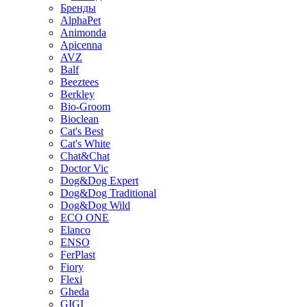
Бренды
AlphaPet
Animonda
Apicenna
AVZ
Balf
Beeztees
Berkley
Bio-Groom
Bioclean
Cat's Best
Cat's White
Chat&Chat
Doctor Vic
Dog&Dog Expert
Dog&Dog Traditional
Dog&Dog Wild
ECO ONE
Elanco
ENSO
FerPlast
Fiory
Flexi
Gheda
GIGI