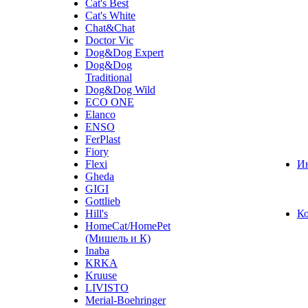
Cat's Best
Cat's White
Chat&Chat
Doctor Vic
Dog&Dog Expert
Dog&Dog
Traditional
Dog&Dog Wild
ECO ONE
Elanco
ENSO
FerPlast
Fiory
Flexi
И
Gheda
GIGI
Gottlieb
Hill's
К
HomeCat/HomePet
(Мишель и К)
Inaba
KRKA
Kruuse
LIVISTO
Merial-Boehringer