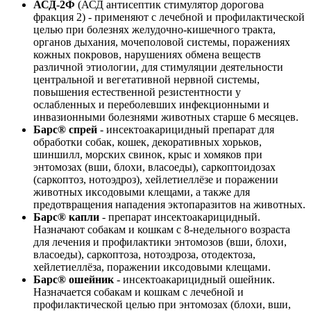
АСД-2Ф
(АСД антисептик стимулятор дорогова
фракция 2) - применяют с лечебной и профилактической
целью при болезнях желудочно-кишечного тракта,
органов дыхания, мочеполовой системы, поражениях
кожных покровов, нарушениях обмена веществ
различной этиологии, для стимуляции деятельности
центральной и вегетативной нервной системы,
повышения естественной резистентности у
ослабленных и переболевших инфекционными и
инвазионными болезнями животных старше 6 месяцев.
Барс® спрей
- инсектоакарицидный препарат для
обработки собак, кошек, декоративных хорьков,
шиншилл, морских свинок, крыс и хомяков при
энтомозах (вши, блохи, власоеды), саркоптоидозах
(саркоптоз, нотоэдроз), хейлетиеллёзе и поражении
животных иксодовыми клещами, а также для
предотвращения нападения эктопаразитов на животных.
Барс® капли
- препарат инсектоакарицидный.
Назначают собакам и кошкам с 8-недельного возраста
для лечения и профилактики энтомозов (вши, блохи,
власоеды), саркоптоза, нотоэдроза, отодектоза,
хейлетиеллёза, поражении иксодовыми клещами.
Барс® ошейник
- инсектоакарицидный ошейник.
Назначается собакам и кошкам с лечебной и
профилактической целью при энтомозах (блохи, вши,