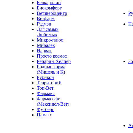
Белкаролин
Биокомфорт
Ветзвероцентр
Ру
Ветфарм
Гудмэн
Н
Для самых
Любимых
Микро-плюс
Миралек
Нарвак
Просто космос
Репарин-Хелпер
Зо
Родные корма
(Мишель и К)
Рубикон
ТерриториЯ
Топ-Вет
Фармакс
Фармасофт
(Мексидол-Вет)
Футберг
Цамакс
А