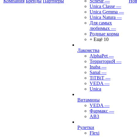
Компания
Бренды
Партнеры
Schesir
—
Нов
Unica Classe
—
Unica Gemma
—
Unica Natura
—
Для самых
любимых
—
Родные корма
+ Ещё 10
Лакомства
AlphaPet
—
ТерриториЯ
—
Inaba
—
Sanal
—
TiTBiT
—
VEDA
—
Unica
Витамины
VEDA
—
Фармакс
—
АВ3
Рулетки
Flexi