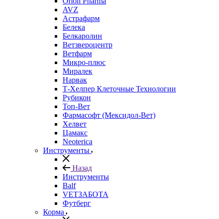
Orion Pharma
AVZ
Астрафарм
Белека
Белкаролин
Ветзвероцентр
Ветфарм
Микро-плюс
Миралек
Нарвак
Т-Хелпер Клеточные Технологии
Рубикон
Топ-Вет
Фармасофт (Мексидол-Вет)
Хелвет
Цамакс
Neoterica
Инструменты
Назад
Инструменты
Balf
VETЗАБОТА
Футберг
Корма