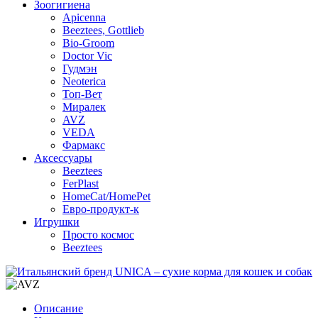
Зоогигиена
Apicenna
Beeztees, Gottlieb
Bio-Groom
Doctor Vic
Гудмэн
Neoterica
Топ-Вет
Миралек
AVZ
VEDA
Фармакс
Аксессуары
Beeztees
FerPlast
HomeCat/HomePet
Евро-продукт-к
Игрушки
Просто космос
Beeztees
Описание