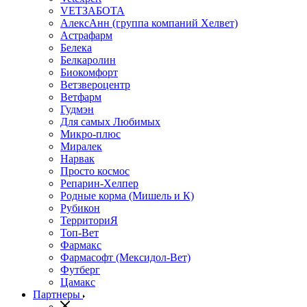
VETЗАБОТА
АлексАнн (группа компаний Хелвет)
Астрафарм
Белека
Белкаролин
Биокомфорт
Ветзвероцентр
Ветфарм
Гудмэн
Для самых Любимых
Микро-плюс
Миралек
Нарвак
Просто космос
Репарин-Хелпер
Родные корма (Мишель и К)
Рубикон
ТерриториЯ
Топ-Вет
Фармакс
Фармасофт (Мексидол-Вет)
Футберг
Цамакс
Партнеры