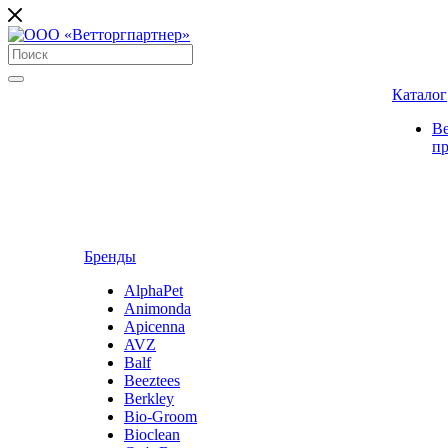
Каталог
В
п
Бренды
AlphaPet
Animonda
Apicenna
AVZ
Balf
Beeztees
Berkley
Bio-Groom
Bioclean