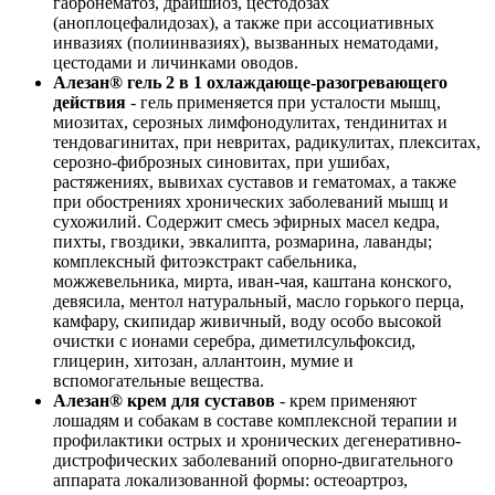
габронематоз, драйшиоз, цестодозах
(аноплоцефалидозах), а также при ассоциативных
инвазиях (полиинвазиях), вызванных нематодами,
цестодами и личинками оводов.
Алезан
® гель 2 в 1 охлаждающе-разогревающего
действия
- гель применяется при усталости мышц,
миозитах, серозных лимфонодулитах, тендинитах и
тендовагинитах, при невритах, радикулитах, плекситах,
серозно-фиброзных синовитах, при ушибах,
растяжениях, вывихах суставов и гематомах, а также
при обострениях хронических заболеваний мышц и
сухожилий. Содержит смесь эфирных масел кедра,
пихты, гвоздики, эвкалипта, розмарина, лаванды;
комплексный фитоэкстракт сабельника,
можжевельника, мирта, иван-чая, каштана конского,
девясила, ментол натуральный, масло горького перца,
камфару, скипидар живичный, воду особо высокой
очистки с ионами серебра, диметилсульфоксид,
глицерин, хитозан, аллантоин, мумие и
вспомогательные вещества.
Алезан® крем для суставов
- крем применяют
лошадям и собакам в составе комплексной терапии и
профилактики острых и хронических дегенеративно-
дистрофических заболеваний опорно-двигательного
аппарата локализованной формы: остеоартроз,