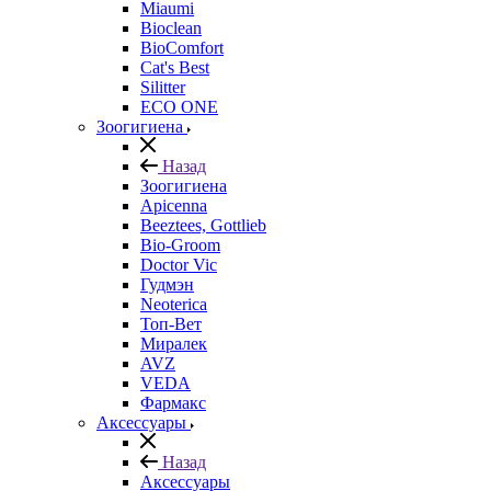
Miaumi
Bioclean
BioComfort
Cat's Best
Silitter
ECO ONE
Зоогигиена
Назад
Зоогигиена
Apicenna
Beeztees, Gottlieb
Bio-Groom
Doctor Vic
Гудмэн
Neoterica
Топ-Вет
Миралек
AVZ
VEDA
Фармакс
Аксессуары
Назад
Аксессуары