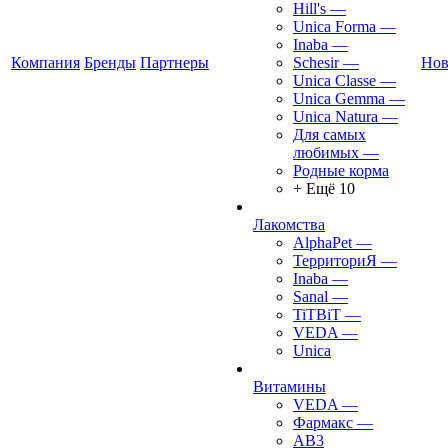
Hill's
—
Unica Forma
—
Inaba
—
Компания
Бренды
Партнеры
Schesir
—
Нов
Unica Classe
—
Unica Gemma
—
Unica Natura
—
Для самых
любимых
—
Родные корма
+ Ещё 10
Лакомства
AlphaPet
—
ТерриториЯ
—
Inaba
—
Sanal
—
TiTBiT
—
VEDA
—
Unica
Витамины
VEDA
—
Фармакс
—
АВ3