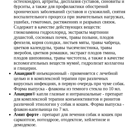
остеохондроз, артриты, дисплазия суставов, синовиты и
бурситы, а также для профилактики обострений
хронических заболеваний суставов и сухожилий, снятия
воспалительного процесса при значительных нагрузках,
ушибах, гематомах, растяжениях и разрывах связок.
Содержит в качестве действующих веществ:
глюкозамина гидрохлорид, экстракты мартинии
душистой, сосновых почек, травы полыни, плодов
фенхеля, корня солодки, листьев мяты, травы чабреца,
цветков календулы, травы тысячелистника, травы
зверобоя, цветков ромашки, экстракт плодов тмина,
плодов шиповника, травы чистотела, а также в качестве
вспомогательных веществ мумиё, гидролизат коллагена
и глицерин.
Анандин
®
инъекционный - применяется с лечебной
целью и в комплексной терапии при различных
вирусных инфекциях, в первую очередь при чуме собак.
Форма выпуска - флаконы из темного стекла по 10 мл.
Анандин
® капли глазные и интраназальные - препарат
для комплексной терапии конъюнктивитов и ринитов
различной этиологии у собак и кошек. Форма выпуска -
флакон-капельница по 7 мл.
Амит форте
- препарат для лечения собак и кошек при
саркоптозе, нотоэдрозе, отодектозе, хейлетиозе и
демодекозе.