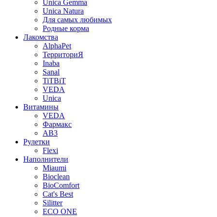
Unica Gemma
Unica Natura
Для самых любимых
Родные корма
Лакомства
AlphaPet
ТерриториЯ
Inaba
Sanal
TiTBiT
VEDA
Unica
Витамины
VEDA
Фармакс
АВ3
Рулетки
Flexi
Наполнители
Miaumi
Bioclean
BioComfort
Cat's Best
Silitter
ECO ONE