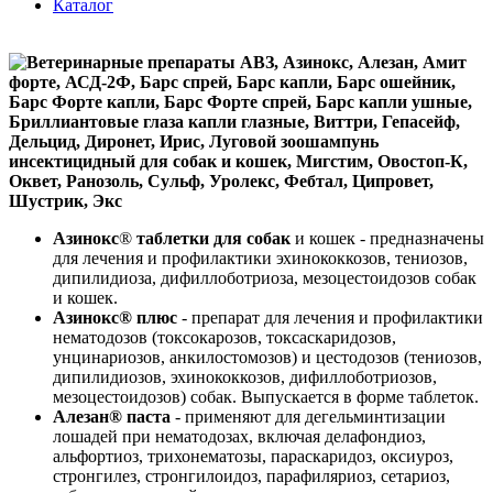
Каталог
Азинокс
®
таблетки для собак
и кошек - предназначены
для лечения и профилактики эхинококкозов, тениозов,
дипилидиоза, дифиллоботриоза, мезоцестоидозов собак
и кошек.
Азинокс® плюс
- препарат для лечения и профилактики
нематодозов (токсокарозов, токсаскаридозов,
унцинариозов, анкилостомозов) и цестодозов (тениозов,
дипилидиозов, эхинококкозов, дифиллоботриозов,
мезоцестоидозов) собак. Выпускается в форме таблеток.
Алезан® паста
- применяют для дегельминтизации
лошадей при нематодозах, включая делафондиоз,
альфортиоз, трихонематозы, параскаридоз, оксиуроз,
стронгилез, стронгилоидоз, парафиляриоз, сетариоз,