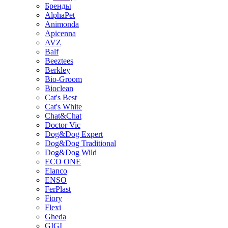
Бренды
AlphaPet
Animonda
Apicenna
AVZ
Balf
Beeztees
Berkley
Bio-Groom
Bioclean
Cat's Best
Cat's White
Chat&Chat
Doctor Vic
Dog&Dog Expert
Dog&Dog Traditional
Dog&Dog Wild
ECO ONE
Elanco
ENSO
FerPlast
Fiory
Flexi
Gheda
GIGI