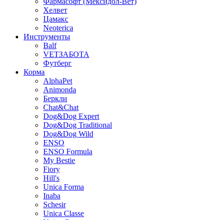
Фармасофт (Мексидол-Вет)
Хелвет
Цамакс
Neoterica
Инструменты
Balf
VETЗАБОТА
Футберг
Корма
AlphaPet
Animonda
Беркли
Chat&Chat
Dog&Dog Expert
Dog&Dog Traditional
Dog&Dog Wild
ENSO
ENSO Formula
My Bestie
Fiory
Hill's
Unica Forma
Inaba
Schesir
Unica Classe