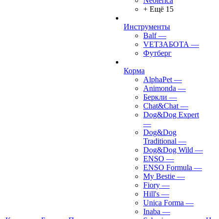
Neoterica
+ Ещё 15
Инструменты
Balf
—
VETЗАБОТА
—
Футберг
Корма
AlphaPet
—
Animonda
—
Беркли
—
Chat&Chat
—
Dog&Dog Expert
—
Dog&Dog
Traditional
—
Dog&Dog Wild
—
ENSO
—
ENSO Formula
—
My Bestie
—
Fiory
—
Hill's
—
Unica Forma
—
Inaba
—