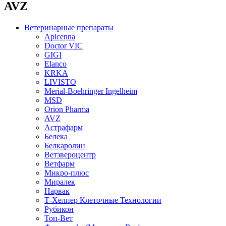
AVZ
Ветеринарные препараты
Apicenna
Doctor VIC
GIGI
Elanco
KRKA
LIVISTO
Merial-Boehringer Ingelheim
MSD
Orion Pharma
AVZ
Астрафарм
Белека
Белкаролин
Ветзвероцентр
Ветфарм
Микро-плюс
Миралек
Нарвак
Т-Хелпер Клеточные Технологии
Рубикон
Топ-Вет