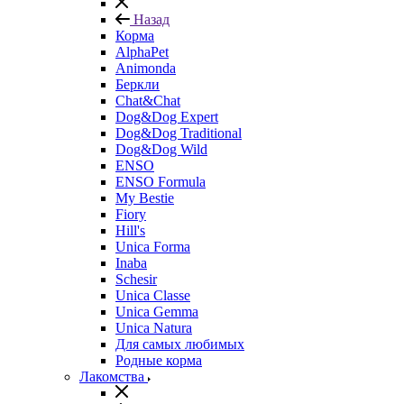
Назад
Корма
AlphaPet
Animonda
Беркли
Chat&Chat
Dog&Dog Expert
Dog&Dog Traditional
Dog&Dog Wild
ENSO
ENSO Formula
My Bestie
Fiory
Hill's
Unica Forma
Inaba
Schesir
Unica Classe
Unica Gemma
Unica Natura
Для самых любимых
Родные корма
Лакомства