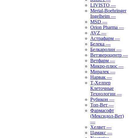
LIVISTO
—
Merial-Boehringer
Ingelheim
—
MSD
—
Orion Pharma
—
AVZ
—
Астрафарм
—
Белека
—
Белкаролин
—
Ветзвероцентр
—
Ветфарм
—
Микро-плюс
—
Миралек
—
Нарвак
—
Т-Хелпер
Клеточные
Технологии
—
Рубикон
—
Топ-Вет
—
Фармасофт
(Мексидол-Вет)
—
Хелвет
—
Цамакс
—