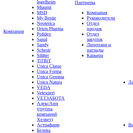
Ingelheim
Партнеры
Miaumi
MSD
Компания
My Bestie
Руководители
Neoterica
Отдел
Orion Pharma
продаж
Компания
Polidex
Отдел
Sanal
закупок
Sandy
Лицензии и
Schesir
награды
Silitter
Карьера
TiTBiT
Unica Classe
Unica Forma
Unica Gemma
Unica Natura
Ла
VEDA
Vetexpert
VETЗАБОТА
АлексАнн
(группа
компаний
Хелвет)
Астрафарм
В
Белека