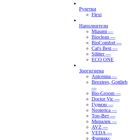
Рулетки
Flexi
Наполнители
Miaumi
—
Bioclean
—
BioComfort
—
Cat's Best
—
Silitter
—
ECO ONE
Зоогигиена
Apicenna
—
Beeztees, Gottlieb
—
Bio-Groom
—
Doctor Vic
—
Гудмэн
—
Neoterica
—
Топ-Вет
—
Миралек
—
AVZ
—
VEDA
—
Фармакс