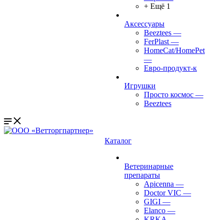
+ Ещё 1
Аксессуары
Beeztees
—
FerPlast
—
HomeCat/HomePet
—
Евро-продукт-к
Игрушки
Просто космос
—
Beeztees
Каталог
Ветеринарные
препараты
Apicenna
—
Doctor VIC
—
GIGI
—
Elanco
—
KRKA
—