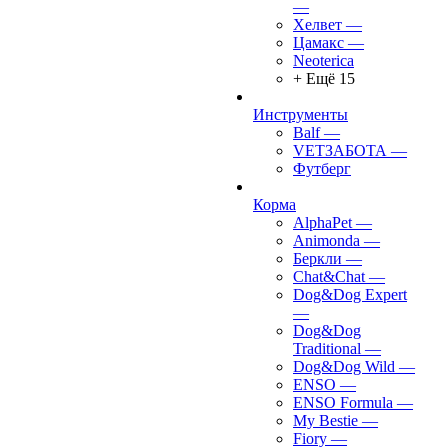
—
Хелвет
—
Цамакс
—
Neoterica
+ Ещё 15
Инструменты
Balf
—
VETЗАБОТА
—
Футберг
Корма
AlphaPet
—
Animonda
—
Беркли
—
Chat&Chat
—
Dog&Dog Expert
—
Dog&Dog
Traditional
—
Dog&Dog Wild
—
ENSO
—
ENSO Formula
—
My Bestie
—
Fiory
—