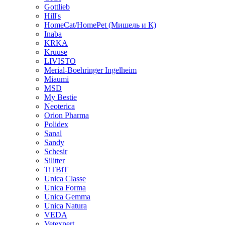
Gottlieb
Hill's
HomeCat/HomePet (Мишель и К)
Inaba
KRKA
Kruuse
LIVISTO
Merial-Boehringer Ingelheim
Miaumi
MSD
My Bestie
Neoterica
Orion Pharma
Polidex
Sanal
Sandy
Schesir
Silitter
TiTBiT
Unica Classe
Unica Forma
Unica Gemma
Unica Natura
VEDA
Vetexpert