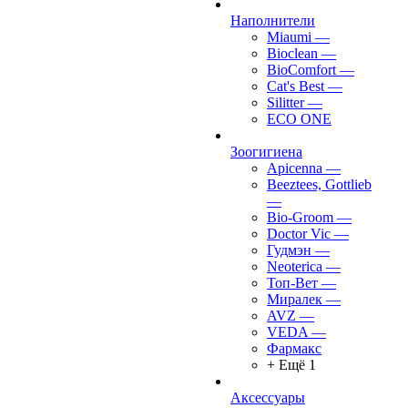
Наполнители
Miaumi
—
Bioclean
—
BioComfort
—
Cat's Best
—
Silitter
—
ECO ONE
Зоогигиена
Apicenna
—
Beeztees, Gottlieb
—
Bio-Groom
—
Doctor Vic
—
Гудмэн
—
Neoterica
—
Топ-Вет
—
Миралек
—
AVZ
—
VEDA
—
Фармакс
+ Ещё 1
Аксессуары