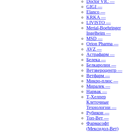
Doctor VIC
—
GIGI
—
Elanco
—
KRKA
—
LIVISTO
—
Merial-Boehringer
Ingelheim
—
MSD
—
Orion Pharma
—
AVZ
—
Астрафарм
—
Белека
—
Белкаролин
—
Ветзвероцентр
—
Ветфарм
—
Микро-плюс
—
Миралек
—
Нарвак
—
Т-Хелпер
Клеточные
Технологии
—
Рубикон
—
Топ-Вет
—
Фармасофт
(Мексидол-Вет)